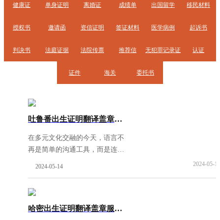
健康证
单身证明
离婚证
成绩单
出国留学
移民材料
授权书
邀请函
资信证明
签证材料
医学病例
起诉书
判决书
法庭证据
法院传票
推荐信
无犯罪记录证
认证
证件
海关
委托书
明
吐鲁番出生证明翻译盖章服务-权威资质翻译公司
在多元文化交融的今天，语言不
再是简单的沟通工具，而是连接
世界的桥梁。对于跨国家庭而
2024-05-1
2024-05-14
言，出生证明等证件的翻译与认
证显得尤为重要。证件翻译网以
其深厚的专业背景和权威
[阅读
哈密出生证明翻译盖章服务-权威资质翻译公司
全文]