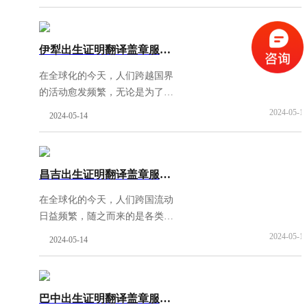
问题，尤其是对于新生儿的出生
证明。在这样的背景下，证件翻
译网以其权威资质和专
[阅读全
伊犁出生证明翻译盖章服务-权威资质翻译公司
文]
在全球化的今天，人们跨越国界
的活动愈发频繁，无论是为了工
作、学习还是生活，涉外证件的
2024-05-1
2024-05-14
准确性与合法性始终扮演着至关
重要的角色。尤其是对于在伊犁
这座多民族交融、风景
[阅读全
昌吉出生证明翻译盖章服务-权威资质翻译公司
文]
在全球化的今天，人们跨国流动
日益频繁，随之而来的是各类证
件、证明的国际互认需求不断上
2024-05-1
2024-05-14
升。特别是对于新生儿的出生证
明，它不仅承载着身份的起点，
更是未来教育、医疗、
[阅读全
巴中出生证明翻译盖章服务-权威资质翻译公司
文]