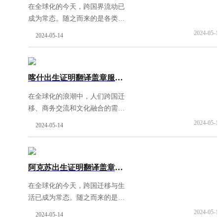
在全球化的今天，跨国界流动已
成为常态。随之而来的是各类证
件、证明的国际互认需求日益增
2024-05-1
2024-05-14
长。尤其是对于新生儿的第一份
身份凭证——出生证明，无论是
在国外诞生的宝贝回国
[阅读全
喀什出生证明翻译盖章服务-权威资质翻译公司
文]
在全球化的浪潮中，人们跨国迁
移、商务交流和文化融合的需求
日益增加。随之而来的是一系列
2024-05-1
2024-05-14
涉及多语言文档处理的实际问
题，尤其是证件翻译和认证工作
的重要性日益凸显。在这
[阅读
阿克苏出生证明翻译盖章服务-权威资质翻译公司
全文]
在全球化的今天，跨国迁移与生
活已成为常态。随之而来的是一
系列跨文化、跨语言的证件证明
2024-05-1
2024-05-14