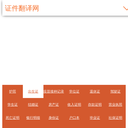
证件翻译网
出生证
护照
出生证
疫苗接种记录
学位证
退休证
驾驶证
学生证
结婚证
房产证
收入证明
存款证明
营业执照
死亡证明
银行明细
身份证
户口本
毕业证
社保证明