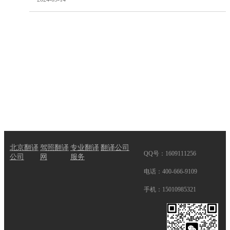
求，尤其是出生证明等身份文件
的翻译与认证。位于中国西南的
广元市，虽然地处内陆，
[阅读
全文]
上一页
1
2
3
4
5
6
7
8
9
10
11
12
13
14
15
16
17
18
19
下一页
北京翻译
驾照翻译
专业翻译
翻译公司
QQ号：1609111256
公司
网
服务
电话：400-666-9109
手机：15010985321