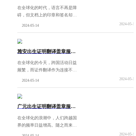
在全球化的时代，语言不再是障
碍，但文档上的印章和签名却成
了跨国界沟通的重要凭证。尤其
2024-05-1
2024-05-14
是关乎个人身份的证件，如出生
证明，它们在国际法律及行政程
序中扮演着无可替代的
[阅读全
雅安出生证明翻译盖章服务-权威资质翻译公司
文]
在全球化的今天，跨国活动日益
频繁，而证件翻译作为连接不同
国家与文化的重要桥梁，其准确
2024-05-1
2024-05-14
性和权威性显得尤为关键。特别
是对于出生证明这样的重要文
件，翻译和盖章服务的质
[阅读
广元出生证明翻译盖章服务-权威资质翻译公司
全文]
在全球化的浪潮中，人们跨越国
界的频率日益增高。随之而来的
是各类证件证明的国际互认需
2024-05-1
2024-05-14