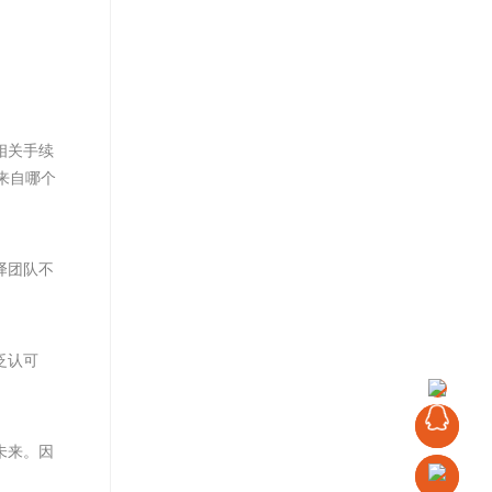
相关手续
来自哪个
译团队不
泛认可
客
未来。因
服
电