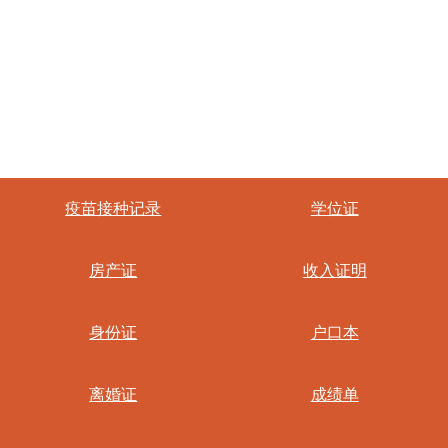
疫苗接种记录
学位证
房产证
收入证明
身份证
户口本
离婚证
成绩单