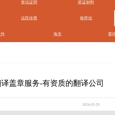
资信证明
签证材料
法院传票
推荐信
证件
海关
委
译盖章服务-有资质的翻译公司
2024-05-29