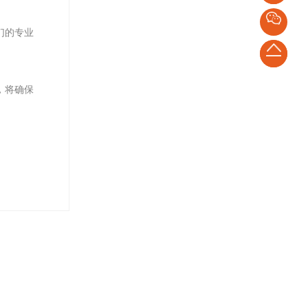
联
话：
们的专业
系
400-
返
666-
回
，将确保
9109
。
顶
部