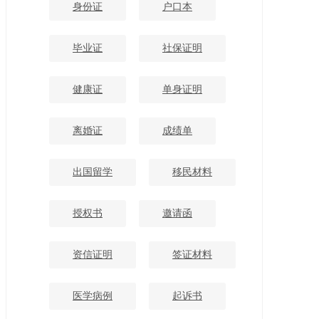
身份证
户口本
毕业证
社保证明
健康证
单身证明
离婚证
成绩单
出国留学
移民材料
授权书
邀请函
资信证明
签证材料
医学病例
起诉书