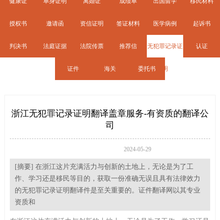
健康证
单身证明
离婚证
成绩单
出国留学
移民材料
授权书
邀请函
资信证明
签证材料
医学病例
起诉书
判决书
法庭证据
法院传票
推荐信
无犯罪记录证
认证
证件
海关
委托书
明
浙江无犯罪记录证明翻译盖章服务-有资质的翻译公
司
2024-05-29
[摘要] 在浙江这片充满活力与创新的土地上，无论是为了工
作、学习还是移民等目的，获取一份准确无误且具有法律效力
的无犯罪记录证明翻译件是至关重要的。证件翻译网以其专业
资质和