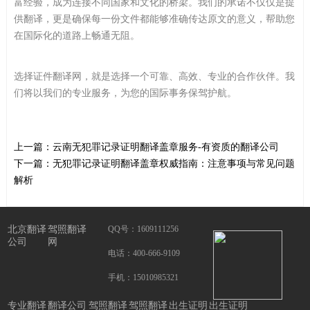
富经验，成为连接不同国家和文化的桥梁。我们的承诺不仅仅是提
供翻译，更是确保每一份文件都能够准确传达原文的意义，帮助您
在国际化的道路上畅通无阻。
选择证件翻译网，就是选择一个可靠、高效、专业的合作伙伴。我
们将以我们的专业服务，为您的国际事务保驾护航。
上一篇：
云南无犯罪记录证明翻译盖章服务-有资质的翻译公司
下一篇：
无犯罪记录证明翻译盖章权威指南：注意事项与常见问题
解析
北京翻译
驾照翻译
QQ号：1609111256
公司
网
电话：400-666-9109
手机：15010985321
专业翻译
翻译公司
驾照翻译
驾照翻译
出生证明
出生证明