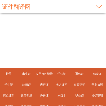
证件翻译网
无犯罪记录证明
护照
出生证
疫苗接种记录
学位证
退休证
驾驶证
学生证
结婚证
房产证
收入证明
存款证明
营业执照
死亡证明
银行明细
身份证
户口本
毕业证
社保证明