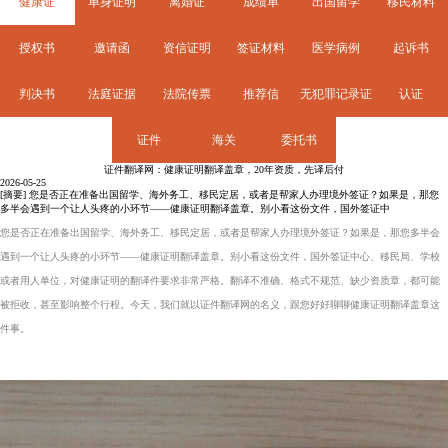
健康证
单身证明
离婚证
成绩单
出国留学
移民材料
授权书
邀请函
资信证明
签证材料
医学病例
起诉书
判决书
法庭证据
法院传票
推荐信
无犯罪记录证
认证
证件
海关
委托书
明
证件翻译网：健康证明翻译盖章，20年资质，先译后付
2026-05-25
[摘要] 您是否正在准备出国留学、海外务工、移民定居，或者是帮家人办理境外签证？如果是，那您
多半会遇到一个让人头疼的小环节——健康证明翻译盖章。别小看这份文件，国外签证中
您是否正在准备出国留学、海外务工、移民定居，或者是帮家人办理境外签证？如果是，那您多半会
遇到一个让人头疼的小环节——
健康证明翻译
盖章。别小看这份文件，国外签证中心、移民局、学校
或者用人单位，对健康证明的翻译件要求非常严格。翻译不准确、格式不规范、缺少资质章，都可能
被拒收，甚至影响整个行程。今天，我们就以证件翻译网的名义，跟您好好聊聊
健康证明翻译盖章
这
件事。