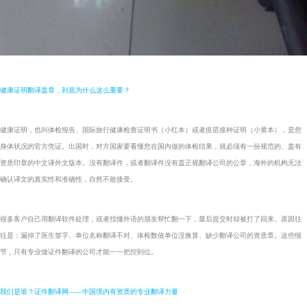
健康证明翻译盖章，到底为什么这么重要？
健康证明，也叫体检报告、国际旅行健康检查证明书（小红本）或者疫苗接种证明（小黄本），是您
身体状况的官方凭证。出国时，对方国家要看懂您在国内做的体检结果，就必须有一份规范的、盖有
资质印章的中文译外文版本。没有翻译件，或者翻译件没有盖正规翻译公司的公章，海外的机构无法
确认译文的真实性和准确性，自然不敢接受。
很多客户自己用翻译软件处理，或者找懂外语的朋友帮忙翻一下，最后提交时却被打了回来。原因往
往是：漏掉了医生签字、单位名称翻译不对、体检数值单位没换算、缺少翻译公司的资质章。这些细
节，只有专业做证件翻译的公司才能一一把控到位。
我们是谁？证件翻译网——中国境内有资质的专业翻译力量