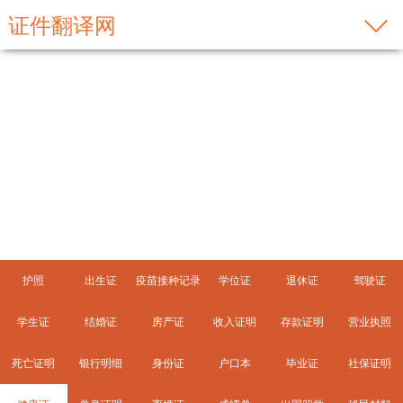
证件翻译网
健康证
护照
出生证
疫苗接种记录
学位证
退休证
驾驶证
学生证
结婚证
房产证
收入证明
存款证明
营业执照
死亡证明
银行明细
身份证
户口本
毕业证
社保证明