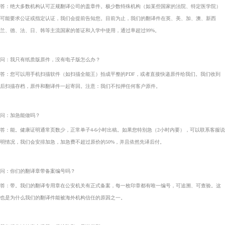
答：绝大多数机构认可正规翻译公司的盖章件。极少数特殊机构（如某些国家的法院、特定医学院）
可能要求公证或指定认证，我们会提前告知您。目前为止，我们的翻译件在英、美、加、澳、新西
兰、德、法、日、韩等主流国家的签证和入学中使用，通过率超过99%。
问：我只有纸质版原件，没有电子版怎么办？
答：您可以用手机扫描软件（如扫描全能王）拍成平整的PDF，或者直接快递原件给我们。我们收到
后扫描存档，原件和翻译件一起寄回。注意：我们不扣押任何客户原件。
问：加急能做吗？
答：能。健康证明通常页数少，正常单子4-6小时出稿。如果您特别急（2小时内要），可以联系客服说
明情况，我们会安排加急，加急费不超过原价的50%，并且依然先译后付。
问：你们的翻译章带备案编号吗？
答：带。我们的翻译专用章在公安机关有正式备案，每一枚印章都有唯一编号，可追溯、可查验。这
也是为什么我们的翻译件能被海外机构信任的原因之一。