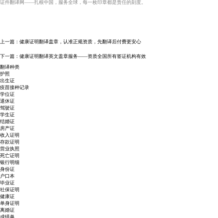
证件翻译网——扎根中国，服务全球，每一枚印章都是责任的刻度。
上一篇：
健康证明翻译盖章，认准正规资质，先翻译后付费更安心
下一篇：
健康证明翻译英文盖章服务——资质全国所有签证机构有效
翻译种类
护照
出生证
疫苗接种记录
学位证
退休证
驾驶证
学生证
结婚证
房产证
收入证明
存款证明
营业执照
死亡证明
银行明细
身份证
户口本
毕业证
社保证明
健康证
单身证明
离婚证
成绩单