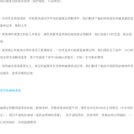
我们服务过的真实场景（保护隐私，只说类型）
-
王同学去英国读研，学校要求提供半年内的健康证明翻译件，我们翻译了她的体检报告和麻风腮疫苗
接种记录，顺利入学。
-
李师傅申请澳大利亚工作签证，移民局要求提供肺结核筛查证明翻译，我们加急2小时完成，签证获
批。
-
某跨国公司集体办理外派员工家属签证，一次性送来43份家庭健康证明，我们团队分工协作，24小时
内全部完成翻译盖章，客户先验收了其中5份确认质量后，才统一支付剩余费用。
-
张阿姨去美国看望女儿，签证时被要求补充精神健康状况证明，我们翻译了她在中国医院的精神科评
估报告，盖章后顺利过签。
关于价格和承诺
健康证明翻译盖章的价格，根据语种、页数和复杂程度不同，通常在60元到180元之间每页（中文译外
文）。我们不做低价倾销（低价必然牺牲质量），也不虚报高价。您咨询时，客服会给出明确的、一
口价的报价，没有隐藏费用。