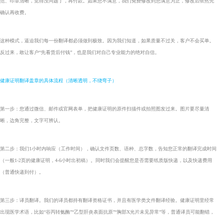
范、印章清晰，觉得没问题了，再付款。如果您不满意，我们免费修改到您满意为止，修改后依然先
确认再收费。
这种模式，逼迫我们每一份翻译都必须做到极致。因为我们知道，如果质量不过关，客户不会买单。
反过来，敢让客户“先看货后付钱”，也是我们对自己专业能力的绝对自信。
健康证明翻译盖章的具体流程（清晰透明，不绕弯子）
第一步：您通过微信、邮件或官网表单，把健康证明的原件扫描件或拍照图发过来。图片要尽量清
晰，边角完整，文字可辨认。
第二步：我们1小时内响应（工作时间），确认文件页数、语种、总字数，告知您正常的翻译完成时间
（一般1-2页的健康证明，4-6小时出初稿）。同时我们会提醒您是否需要纸质版快递，以及快递费用
（普通快递到付）。
第三步：译员翻译。我们的译员都持有翻译资格证书，并且有医学类文件翻译经验。健康证明里经常
出现医学术语，比如“谷丙转氨酶”“乙型肝炎表面抗原”“胸部X光片未见异常”等，普通译员可能翻错，