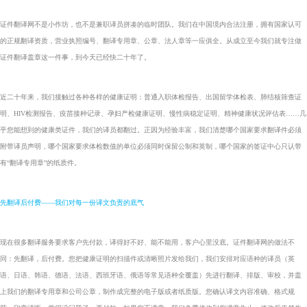
证件翻译网不是小作坊，也不是兼职译员拼凑的临时团队。我们在中国境内合法注册，拥有国家认可
的正规翻译资质，营业执照编号、翻译专用章、公章、法人章等一应俱全。从成立至今我们就专注做
证件翻译盖章
这一件事，到今天已经快二十年了。
近二十年来，我们接触过各种各样的健康证明：普通入职体检报告、出国留学体检表、肺结核筛查证
明、HIV检测报告、疫苗接种记录、孕妇产检健康证明、慢性病稳定证明、精神健康状况评估表……几
乎您能想到的健康类证件，我们的译员都翻过。正因为经验丰富，我们清楚哪个国家要求翻译件必须
附带译员声明，哪个国家要求体检数值的单位必须同时保留公制和英制，哪个国家的签证中心只认带
有“翻译专用章”的纸质件。
先翻译后付费——我们对每一份译文负责的底气
现在很多翻译服务要求客户先付款，译得好不好、能不能用，客户心里没底。证件翻译网的做法不
同：先翻译，后付费。您把健康证明的扫描件或清晰照片发给我们，我们安排对应语种的译员（英
语、日语、韩语、德语、法语、西班牙语、俄语等常见语种全覆盖）先进行翻译、排版、审校，并盖
上我们的翻译专用章和公司公章，制作成完整的电子版或者纸质版。您确认译文内容准确、格式规