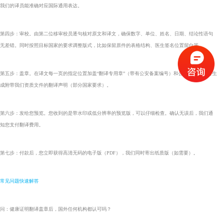
我们的译员能准确对应国际通用表达。
第四步：审校。由第二位移审校员逐句核对原文和译文，确保数字、单位、姓名、日期、结论性语句
无差错。同时按照目标国家的要求调整版式，比如保留原件的表格结构、医生签名位置留白等。
第五步：盖章。在译文每一页的指定位置加盖“翻译专用章”（带有公安备案编号）和公司公章。同时生
成附带我们资质文件的翻译声明（部分国家要求）。
第六步：发给您预览。您收到的是带水印或低分辨率的预览版，可以仔细检查。确认无误后，我们通
知您支付翻译费用。
第七步：付款后，您立即获得高清无码的电子版（PDF），我们同时寄出纸质版（如需要）。
常见问题快速解答
问：健康证明翻译盖章后，国外任何机构都认可吗？