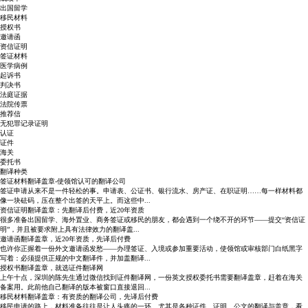
出国留学
移民材料
授权书
邀请函
资信证明
签证材料
医学病例
起诉书
判决书
法庭证据
法院传票
推荐信
无犯罪记录证明
认证
证件
海关
委托书
翻译种类
签证材料翻译盖章-使领馆认可的翻译公司
签证申请从来不是一件轻松的事。申请表、公证书、银行流水、房产证、在职证明……每一样材料都
像一块砝码，压在整个出签的天平上。而这些中...
资信证明翻译盖章：先翻译后付费，近20年资质
很多准备出国留学、海外置业、商务签证或移民的朋友，都会遇到一个绕不开的环节——提交“资信证
明”，并且被要求附上具有法律效力的翻译盖...
邀请函翻译盖章，近20年资质，先译后付费
也许你正握着一份外文邀请函发愁——办理签证、入境或参加重要活动，使领馆或审核部门白纸黑字
写着：必须提供正规的中文翻译件，并加盖翻译...
授权书翻译盖章，就选证件翻译网
上午十点，深圳的陈先生通过微信找到证件翻译网，一份英文授权委托书需要翻译盖章，赶着在海关
备案用。此前他自己翻译的版本被窗口直接退回...
移民材料翻译盖章：有资质的翻译公司，先译后付费
移民申请的路上，材料准备往往是让人头疼的一环。尤其是各种证件、证明、公文的翻译与盖章，看