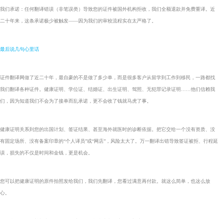
我们承诺：任何翻译错误（非笔误类）导致您的证件被国外机构拒收，我们全额退款并免费重译。近
二十年来，这条承诺极少被触发——因为我们的审校流程实在太严格了。
最后说几句心里话
证件翻译网做了近二十年，最自豪的不是做了多少单，而是很多客户从留学到工作到移民，一路都找
我们翻译各种证件。健康证明、学位证、结婚证、出生证明、驾照、无犯罪记录证明……他们信赖我
们，因为知道我们不会为了接单而乱承诺，更不会收了钱就马虎了事。
健康证明关系到您的出国计划、签证结果、甚至海外就医时的诊断依据。把它交给一个没有资质、没
有固定场所、没有备案印章的“个人译员”或“网店”，风险太大了。万一翻译出错导致签证被拒、行程延
误，损失的不仅是时间和金钱，更是机会。
您可以把健康证明的原件拍照发给我们，我们先翻译，您看过满意再付款。就这么简单，也这么放
心。